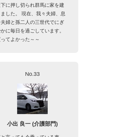
天下に押し切られ群馬に家を建
てました。 現在、我々夫婦、息
子夫婦と孫二人の三世代でにぎ
やかに毎日を過ごしています。
買ってよかった～～
No.33
小出 良一 (介護部門)