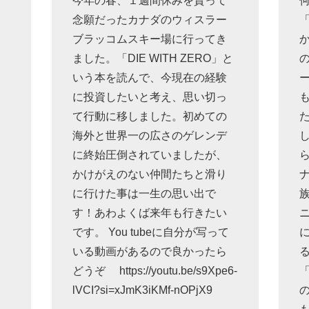
今年の春、１週間休みを貰って
念願だったカナダのウィスラー
ブラッコムスキー場に行ってき
ました。「DIE WITH ZERO」と
いう本を読んで、今現在の経験
に投資したいと考え、思い切っ
て行動に移しました。初めての
海外と世界一の広さのゲレンデ
に終始圧倒されていましたが、
かけがえのない仲間たちと滑り
に行けた事は一生の思い出で
す！あわよくば来年も行きたい
です。 You tubeに自分が写って
いる動画があるので良かったら
どうぞ https://youtu.be/s9Xpe6-
lVCI?si=xJmK3iKMf-nOPjX9