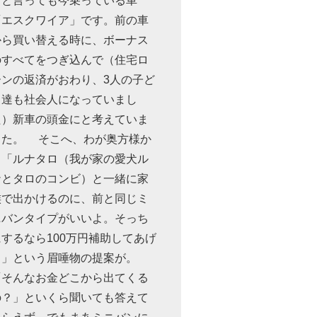
何と言っても今乗っている車
「エスクワイア」です。前の車
から買い替える時に、ボーナス
のすべてをつぎ込んで（住宅ロ
ーンの返済がおわり、3人の子ど
も達も社会人になっていまし
た）新車の頭金にと考えていま
した。 そこへ、わが奥方様か
ら「ルナタロ（我が家の愛犬ル
ナとタロのコンビ）と一緒に家
族で出かけるのに、前と同じミ
ニバンタイプがいいよ。そっち
にするなら100万円補助してあげ
る」という眉唾物の提案が。
「そんなお金どこから出てくる
の？」といくら聞いても答えて