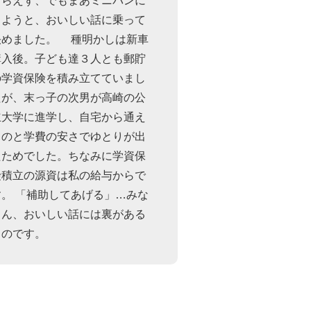
もらえず、でもまあミニバンに
しようと、おいしい話に乗って
決めました。 種明かしは新車
購入後。子ども達３人とも郵貯
の学資保険を積み立てていまし
たが、末っ子の次男が高崎の公
立大学に進学し、自宅から通え
るのと学費の安さでゆとりが出
たためでした。ちなみに学資保
険積立の源資は私の給与からで
す。 「補助してあげる」…みな
さん、おいしい話には裏がある
ものです。