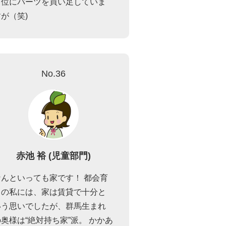
き位にパーツを買い足していま
すが（笑)
No.36
赤池 裕 (児童部門)
なんといっても家です！ 都会育
ちの私には、家は賃貸で十分と
いう思いでしたが、群馬生まれ
の奥様は“絶対持ち家”派。 かかあ