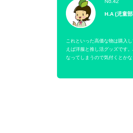
No.42
H.A (児童部
これといった高価な物は購入し
えば洋服と推し活グッズです。
なってしまうので気付くとかな