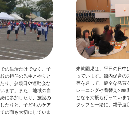
未就園児は、平日の日中
トでの生活だけでなく、子
っています。館内保育の
学校の担任の先生とやりと
等を通して、健全な発育
したり、参観日や運動会な
レーニングや着替えの練
ています。また、地域の自
となる支援も行っていま
一緒に参加したり、施設の
タッフと一緒に、親子遠
きしたりと、子どものケア
しての面も大切にしていま