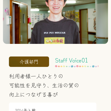
ABOUT KIBOKAN
私たちについて
BUSINESS FIELD
私たちの仕事
01
Staff Voice
STAFF VOICE
介護部門
希望館で働く人々
利用者様一人ひとりの
SUPPORT
可能性を見守り、生活の質の
制度と教育
向上につなげる喜び
MESSAGE
2014年入職