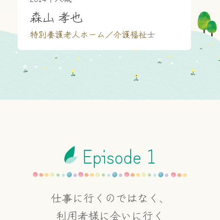
採用メッセージ
森山 孝也
Q＆A
特別養護老人ホーム／介護福祉士
よくある質問
Episode 1
仕事に行くのではなく、
利用者様に会いに行く