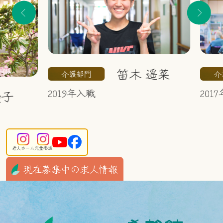
笛木 遥菜
介護部門
介護
2019年入職
2017
子
老人ホーム
児童養護
現在募集中の求人情報
介護職員