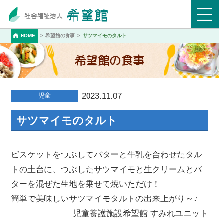
HOME
希望館の食事
サツマイモのタルト
希望館の食事
2023.11.07
児童
サツマイモのタルト
ビスケットをつぶしてバターと牛乳を合わせたタル
トの土台に、つぶしたサツマイモと生クリームとバ
ターを混ぜた生地を乗せて焼いただけ！
簡単で美味しいサツマイモタルトの出来上がり～♪
児童養護施設希望館 すみれユニット